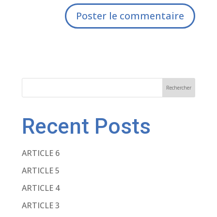
A
l
t
e
r
Rechercher
n
a
Recent Posts
t
i
ARTICLE 6
v
ARTICLE 5
e
:
ARTICLE 4
ARTICLE 3