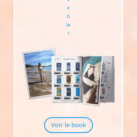
x
ti
le
!
Voir le book